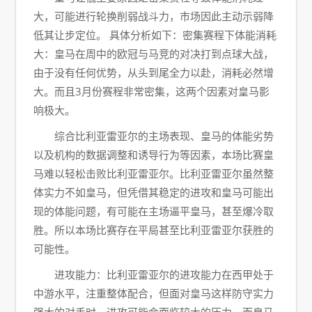
大，可能进行轮换削弱战斗力，市场因此主动示弱降
低其让步定位。 具体分析如下：密集赛程下体能消耗
大：皇马在周中的欧冠与马竞的对决打到点球大战，
由于没有任何优势，从头到尾全力以赴，消耗必然增
大。而且3月份赛程非常密集，这两个因素对皇马影
响极大。
综合比利亚雷亚尔的主场表现、皇马的体能劣势
以及机构的数据调整和诱导行为等因素，本场比赛皇
马难以轻松击败比利亚雷亚尔。比利亚雷亚尔虽然整
体实力不如皇马，但凭借其稳定的进攻和皇马可能出
现的体能问题，有可能在主场逼平皇马，甚至爆冷取
胜。所以本场比赛存在平局甚至比利亚雷亚尔获胜的
可能性。
进攻能力：比利亚雷亚尔的进攻能力在西甲处于
中游水平，注重整体配合，但面对皇马这样防守实力