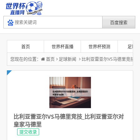
首页
世界杯直播
世界杯预测
足球
您现在的位置：
首页
足球新闻
比利亚雷亚尔VS马德里竞技_
比利亚雷亚尔VS马德里竞技_比利亚雷亚尔对
皇家马德里
提交收录