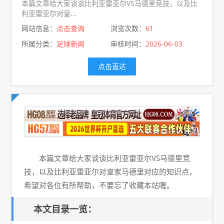
本篇文章给大家谈谈比利亚雷亚尔VS马德里竞技，以及比
利亚雷亚尔对皇...
网站信息：
点击查询
浏览次数：
61
所属分类：
足球新闻
审核时间：
2026-06-03
点击直达
本篇文章给大家谈谈比利亚雷亚尔VS马德里竞
技，以及比利亚雷亚尔对皇家马德里对应的知识点，
希望对各位有所帮助，不要忘了收藏本站喔。
本文目录一览：