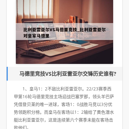
马德里竞技VS比利亚雷亚尔交锋历史谁有?
1、皇马1：2不敌比利亚雷亚尔。22/23赛季西
甲第16轮马德里竞技主场迎战巴塞罗那，领头羊巴萨
凭借登贝莱的唯一进球，客场1：0战胜马竞以3分优
势领跑积分榜。而皇马在客场以1：2输给了黄色潜水
艇比利亚雷亚尔，这是连续第六个赛季未能在客场击
败他们。