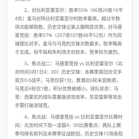
2、对比利亚雷亚尔：胜率55%（46场26胜16平
4负）皇马对阵比利亚雷亚尔时胜率最高，超过半数
场次能够取胜，历史交锋记录占据明显优势。对马德
里竞技：胜率57%（207场107胜48平52负）作为同
城德比对手，皇马与马竞的交锋次数最多，胜率略高
于五成，但平局和失利场次也较多，竞争较为激烈。
3、焦点战二：马德里竞技 vs 比利亚雷亚尔（北
京时间3月1日4：00）历史交锋：本赛季首回合交手
双方0-0战平，马竞仅获1分。黄潜近6轮未尝胜绩，
马竞近4轮仅1胜，积分优势被缩小。球队状态：马
竞：西蒙尼的球队需重振进攻效率，苏亚雷斯等攻击
手需打破进球荒。
4、焦点战：马德里竞技 vs 比利亚雷亚尔比赛时
间：北京时间下周一凌晨4：00比赛看点：两队上赛
季均排名前列且本赛季征战欧冠，历史交锋15场各取