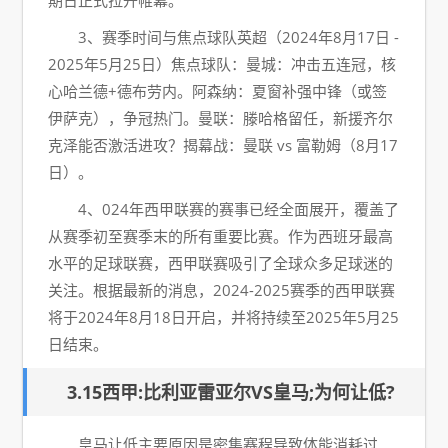
期日正式拉开帷幕。
3、赛季时间与焦点球队英超（2024年8月17日 -
2025年5月25日）焦点球队：曼城：冲击五连冠，核
心哈兰德+德布劳内。阿森纳：夏窗补强中锋（或签
伊萨克），争冠热门。曼联：滕哈格留任，新援齐尔
克泽能否激活进攻？揭幕战：曼联 vs 富勒姆（8月17
日）。
4、024年西甲联赛的赛事已经全面展开，覆盖了
从赛季初至赛季末的所有重要比赛。作为西班牙最高
水平的足球联赛，西甲联赛吸引了全球众多足球迷的
关注。根据最新的消息，2024-2025赛季的西甲联赛
将于2024年8月18日开启，并将持续至2025年5月25
日结束。
3.15西甲:比利亚雷亚尔VS皇马;为何让低?
皇马让低主要原因是密集赛程导致体能消耗过