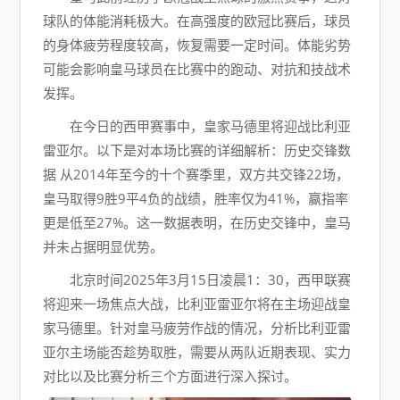
球队的体能消耗极大。在高强度的欧冠比赛后，球员
的身体疲劳程度较高，恢复需要一定时间。体能劣势
可能会影响皇马球员在比赛中的跑动、对抗和技战术
发挥。
在今日的西甲赛事中，皇家马德里将迎战比利亚
雷亚尔。以下是对本场比赛的详细解析：历史交锋数
据 从2014年至今的十个赛季里，双方共交锋22场，
皇马取得9胜9平4负的战绩，胜率仅为41%，赢指率
更是低至27%。这一数据表明，在历史交锋中，皇马
并未占据明显优势。
北京时间2025年3月15日凌晨1：30，西甲联赛
将迎来一场焦点大战，比利亚雷亚尔将在主场迎战皇
家马德里。针对皇马疲劳作战的情况，分析比利亚雷
亚尔主场能否趁势取胜，需要从两队近期表现、实力
对比以及比赛分析三个方面进行深入探讨。