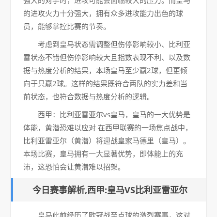
强大的对手时，进攻可能会面临较大的压力。而皇马
的进攻火力十分强大，拥有众多进攻能力出色的球
员，能够掌控比赛的节奏。
考虑到皇马状态需调整但伤停影响较小、比利亚
雷状态不错但伤停影响较大且指数表现不利、以及数
据与热度分析的结果，本场皇马至少赢2球，但更倾
向于只赢2球。这样的结果既符合两队的实力差和当
前状态，也符合数据与热度分析的逻辑。
西甲：比利亚雷亚尔vs皇马，皇马的一大优势是
体能，黄潜恐难以应对 在西甲联赛的一场焦点战中，
比利亚雷亚尔（黄潜）将迎战皇家马德里（皇马）。
本场比赛，皇马拥有一大显著优势，即体能上的充
沛，这恐怕会让黄潜难以招架。
今日赛事解析,西甲:皇马VS比利亚雷亚尔
皇马此前经历了欧冠战至点球的激烈赛事，这对