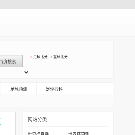
足球比分
篮球比分
足球预测
足球报料
网站分类
世界杯直播
世界杯预测