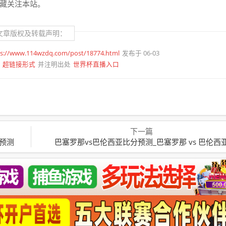
收藏关注本站。
文章版权及转载声明：
ps://www.114wzdq.com/post/18774.html
发布于 06-03
超链接形式
并注明出处
世界杯直播入口
下一篇
分预测
巴塞罗那vs巴伦西亚比分预测_巴塞罗那 vs 巴伦西