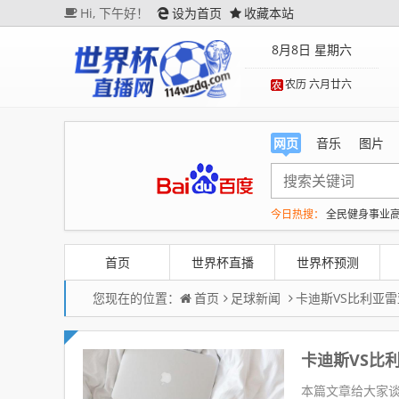
Hi,
下午好！
设为首页
收藏本站
8月8日 星期六
农历 六月廿六
网页
音乐
图片
今日热搜：
全民健身事业
雪佛兰退出中国市场 售后
国乒女单三将晋级四强
首页
世界杯直播
世界杯预测
您现在的位置：
首页
足球新闻
卡迪斯VS比利亚雷
卡迪斯VS比
本篇文章给大家谈