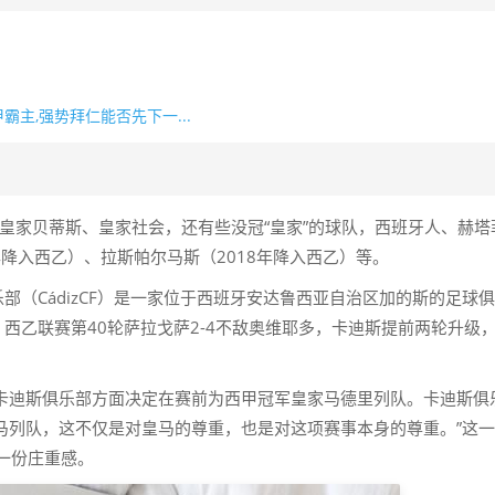
主,强势拜仁能否先下一...
，皇家贝蒂斯、皇家社会，还有些没冠“皇家”的球队，西班牙人、赫塔
年降入西乙）、拉斯帕尔马斯（2018年降入西乙）等。
部（CádizCF）是一家位于西班牙安达鲁西亚自治区加的斯的足球
晨，西乙联赛第40轮萨拉戈萨2-4不敌奥维耶多，卡迪斯提前两轮升级，
，卡迪斯俱乐部方面决定在赛前为西甲冠军皇家马德里列队。卡迪斯俱
们要为皇马列队，这不仅是对皇马的尊重，也是对这项赛事本身的尊重。”这
一份庄重感。