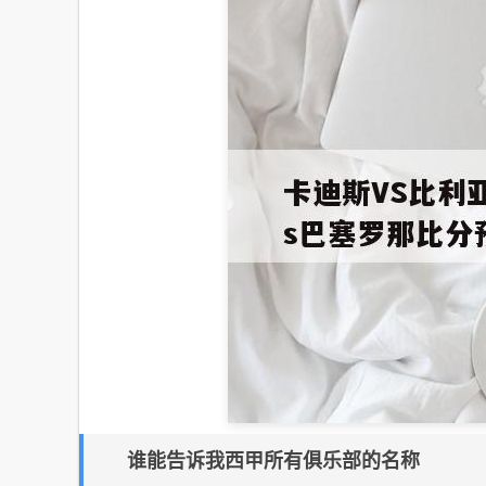
谁能告诉我西甲所有俱乐部的名称