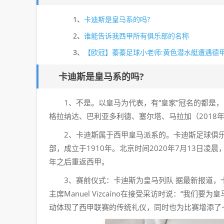
1、
卡迪斯是皇马系的吗?
2、
谁能告诉我西甲所有俱乐部的名称
3、
【欧冠】蓁蓁足球小老师:黄色潜水艇遭遇德甲霸
卡迪斯是皇马系的吗?
1、不是。以皇马为代表，有“皇家”冠名的都是
格拉纳达、巴利亚多利德、塞尔塔、马拉加（2018
2、卡迪斯属于西甲皇马派系的。卡迪斯足球俱乐
部，成立于1910年。北京时间2020年7月13日凌
年之后重返西甲。
3、赛前仪式：卡迪斯为皇马列队 据最新报道
主席Manuel Vizcaíno在接受采访时说：“我
动体现了西甲联赛的传统礼仪，同时也为比赛增添了