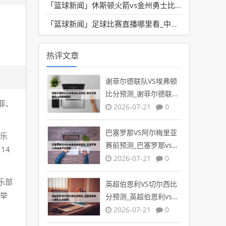
「篮球新闻」
休斯顿火箭vs金州勇士比分预测_休斯顿火箭队比赛视频直播
「篮球新闻」
足球比赛直播哪里看_中国日本足球比赛直播哪里看
热评文章
谢菲尔德联队VS埃弗顿
比分预测_谢菲尔德联队
菲、
vs阿斯顿维拉
2026-07-21
0
巴塞罗那VS阿尔梅里亚
俱乐
赛前预测_巴塞罗那vs阿
14
纳多卢艾菲斯
2026-07-21
0
乐部
英超伯恩利VS切尔西比
一举
分预测_英超伯恩利vs狼
队比分预测
2026-07-21
0