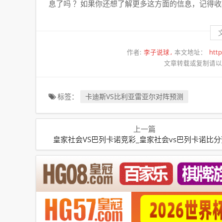
息了吗 ？如果你还想了解更多这方面的信息，记得
作者:
李子说球
本文地址：
htt
文章转载或复制请以
标签：
卡迪斯VS比利亚雷亚尔对阵预测
上一篇
皇家社会VS巴列卡诺竞彩_皇家社会vs巴列卡诺比