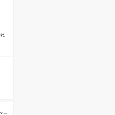
中找
太阳