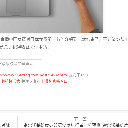
决赛直播中国女篮对日本女篮第三节的介绍到此就结束了，不知道你从
的信息，记得收藏关注本站。
文章版权及转载声明：
ps://www.114wzdq.com/post/14592.html
发布于 05-12
超链接形式
并注明出处
世界杯直播入口
下一篇
人对战
密尔沃基雄鹿vs印第安纳步行者比分预测_密尔沃基雄鹿vs