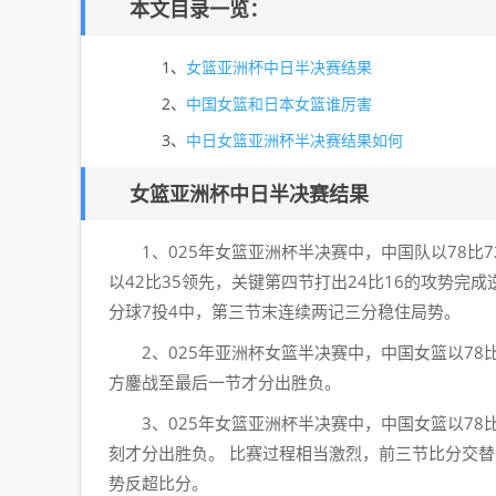
本文目录一览：
1、
女篮亚洲杯中日半决赛结果
2、
中国女篮和日本女篮谁厉害
3、
中日女篮亚洲杯半决赛结果如何
女篮亚洲杯中日半决赛结果
1、025年女篮亚洲杯半决赛中，中国队以78
以42比35领先，关键第四节打出24比16的攻势完
分球7投4中，第三节末连续两记三分稳住局势。
2、025年亚洲杯女篮半决赛中，中国女篮以7
方鏖战至最后一节才分出胜负。
3、025年女篮亚洲杯半决赛中，中国女篮以7
刻才分出胜负。 比赛过程相当激烈，前三节比分交替
势反超比分。