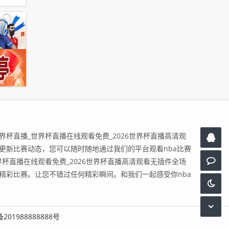
杯直播_世界杯直播在线观看免费_2026世界杯直播高清观
更新比赛动态，您可以随时随地通过我们的平台观看nba比赛
杯直播在线观看免费_2026世界杯直播高清观看无插件全场
精彩比赛。让您不错过任何精彩瞬间。和我们一起感受你nba
01988888888号