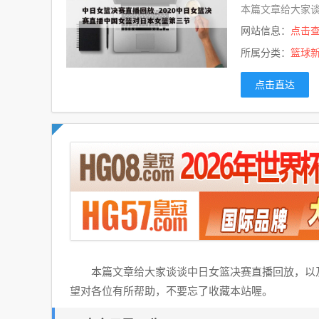
本篇文章给大家谈
网站信息：
点击
所属分类：
篮球
点击直达
本篇文章给大家谈谈中日女篮决赛直播回放，以
望对各位有所帮助，不要忘了收藏本站喔。