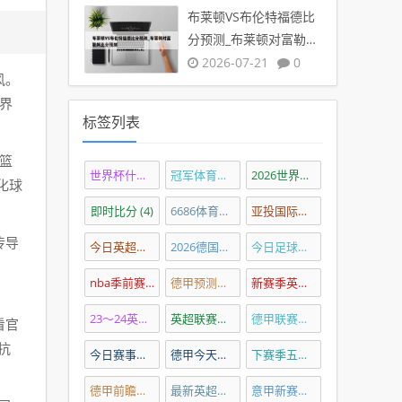
布莱顿VS布伦特福德比
分预测_布莱顿对富勒姆
比分预测
2026-07-21
0
风。
世界
标签列表
女篮
世界杯什么时间2026
(4)
冠军体育最新版下载
(4)
2026世界杯开赛时间
(4)
化球
即时比分
(4)
6686体育最新版下载
(7)
亚投国际体育最新版下载
(4)
传导
今日英超预测推荐
(5)
2026德国世界杯小组赛程时间
今日足球最稳三串一推荐
(4)
(7)
nba季前赛什么时候开打
(5)
德甲预测分析
(8)
新赛季英超预测
(7)
23～24英超赛程表
(6)
英超联赛预测
(6)
德甲联赛预测比分
(6)
看官
抗
今日赛事预测分析
(6)
德甲今天比赛预测
(6)
下赛季五大联赛开赛时间
(5)
德甲前瞻推荐
(5)
最新英超预测分析
(6)
意甲新赛季赛程公布
(5)