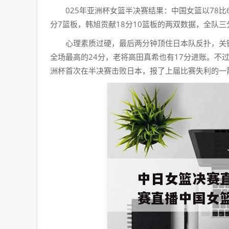
025年亚洲杯女篮半决赛结果：中国女篮以78
分7篮板，韩旭贡献18分10篮板的两双数据，全队三
心理素质过硬，最后两分钟顶住日本队反扑，关
全场最高的24分，老将高田真希也有17分进账。不
洲杯首次在半决赛击败日本，报了上届比赛失利的一