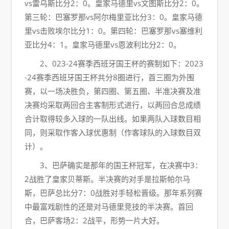
vs雷乌斯比分2：0。皇家马德里vs文图斯比分2：0。
第三轮：巴塞罗那vs阿尔梅里亚比分3：0。皇家马德
里vs击败埃尔比分1：0。第四轮：巴塞罗那vs塞维利
亚比分4：1。皇家马德里vs恩波利比分2：0。
2、023-24赛季西班牙国王杯的赛制如下：2023
-24赛季西班牙国王杯共分8圈进行，首三圈为外围
赛，以一场决胜负，第四圈、第五圈、半准决赛及准
决赛均采取两回合主客制形式进行，以两回合总成绩
合计取得较多入球的一队出线。如果两队入球数目相
同，则采取作客入球优惠制（作客球队的入球数目双
计）。
3、巴萨确实是那年的国王杯冠军，在决赛中3：
2战胜了皇家贝蒂斯。半决赛的对手是拉斯帕尔马
斯，巴萨总比分7：0战胜对手轻松晋级。那年系列赛
中最富戏剧性的还是对马德里竞技的半决赛。首回
合，巴萨客场2：2战平，形势一片大好。