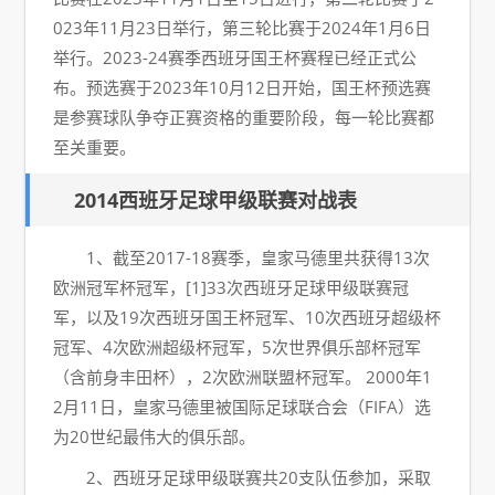
023年11月23日举行，第三轮比赛于2024年1月6日
举行。2023-24赛季西班牙国王杯赛程已经正式公
布。预选赛于2023年10月12日开始，国王杯预选赛
是参赛球队争夺正赛资格的重要阶段，每一轮比赛都
至关重要。
2014西班牙足球甲级联赛对战表
1、截至2017-18赛季，皇家马德里共获得13次
欧洲冠军杯冠军，[1]33次西班牙足球甲级联赛冠
军，以及19次西班牙国王杯冠军、10次西班牙超级杯
冠军、4次欧洲超级杯冠军，5次世界俱乐部杯冠军
（含前身丰田杯），2次欧洲联盟杯冠军。 2000年1
2月11日，皇家马德里被国际足球联合会（FIFA）选
为20世纪最伟大的俱乐部。
2、西班牙足球甲级联赛共20支队伍参加，采取