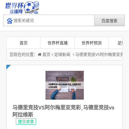
首页
世界杯直播
世界杯预测
足球
您现在的位置：
首页
足球新闻
马德里竞技VS阿尔梅里亚竞彩
马德里竞技VS阿尔梅里亚竞彩_马德里竞技vs
阿拉维斯
提交收录