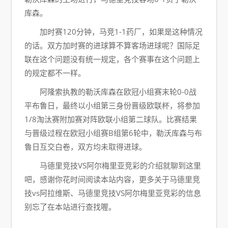
库森。
加时赛120分钟，马竞1-1药厂，如果是这种情况
的话。双方加时赛的进球算不算客场进球呢？国际足
联在这个问题没有统一规定，各个赛事在这个问题上
的规定都不一样。
阿隆索执教的勒沃库森在欧冠小组赛末轮0-0战
平布鲁日，最终以小组第三身份晋级欧联杯，将参加
1/8淘汰赛附加赛对阵欧联小组第二球队。比赛结果
与晋级过程在欧冠小组赛B组第6轮中，勒沃库森与布
鲁日互交白卷，双方均未取得进球。
马德里竞技VS阿尔梅里亚竞彩的介绍就聊到这里
吧，感谢你花时间阅读本站内容，更多关于马德里竞
技vs阿拉维斯、马德里竞技VS阿尔梅里亚竞彩的信息
别忘了在本站进行查找喔。